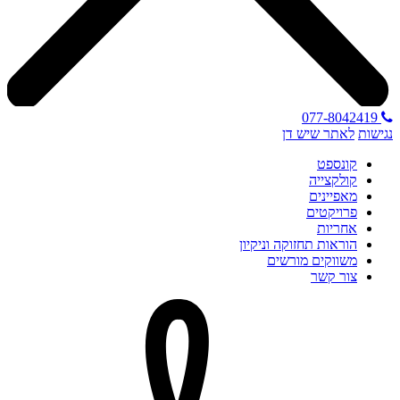
077-8042419
נגישות
לאתר שיש דן
קונספט
קולקצייה
מאפיינים
פרויקטים
אחריות
הוראות תחזוקה וניקיון
משווקים מורשים
צור קשר