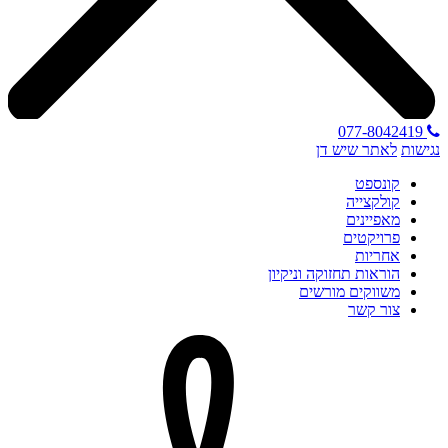
077-8042419
נגישות
לאתר שיש דן
קונספט
קולקצייה
מאפיינים
פרויקטים
אחריות
הוראות תחזוקה וניקיון
משווקים מורשים
צור קשר