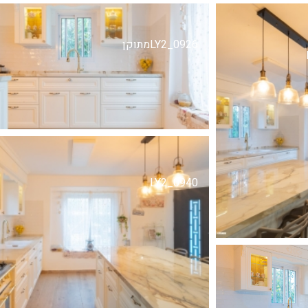
LY2_0926מתוקן
LY2_0940