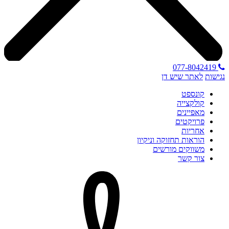
077-8042419
נגישות
לאתר שיש דן
קונספט
קולקצייה
מאפיינים
פרויקטים
אחריות
הוראות תחזוקה וניקיון
משווקים מורשים
צור קשר