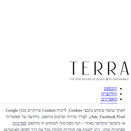
קונספט
קולקצייה
מאפיינים
פרויקטים
אחריות
האתר עושה שימוש בקבצי Cookies, לרבות Cookies שיווקיים (כגון Google
הוראות תחזוקה וניקיון
Ads, Facebook Pixel), לצורך מדידה ופרסום מותאם. בלחיצה על 'מאשר/ת'
משווקים מורשים
או בהמשך שימושך באתר – הנך מסכים/ה לשימוש זה בהתאם
למדיניות
צור קשר
הפרטיות
שלנו. ניתן לשנות את הגדרות הקוקיז בכל עת דרך דפדפן האינטרנט