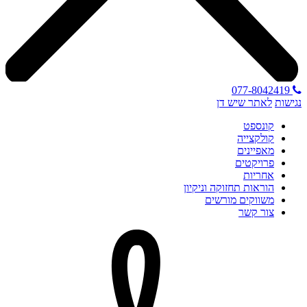
077-8042419
נגישות
לאתר שיש דן
קונספט
קולקצייה
מאפיינים
פרויקטים
אחריות
הוראות תחזוקה וניקיון
משווקים מורשים
צור קשר