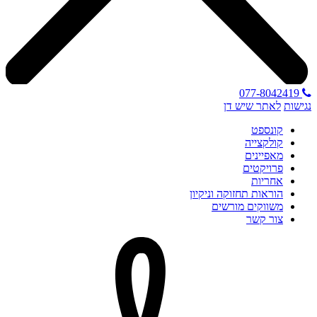
077-8042419
נגישות
לאתר שיש דן
קונספט
קולקצייה
מאפיינים
פרויקטים
אחריות
הוראות תחזוקה וניקיון
משווקים מורשים
צור קשר